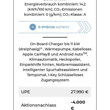
Energieverbrauch kombiniert: 14,2
(kWh/100 km); CO₂-Emissionen
kombiniert: 0 (g/km); CO₂-Klasse: A
On-Board-Charger bis 11 kW
4
(dreiphasig)
, Wärmepumpe, Kabelloses
TM
Apple CarPlay® und Android Auto
,
Klimaautomatik, Heckspoiler,
Einparkhilfe hinten, Notbremsassistent,
Intelligenter Spurhalteassistent und
Tempomat, I-Key Schlüsselloses
Zugangssystem
UPE
27.990 €
-4.000
Aktionsnachlass
€