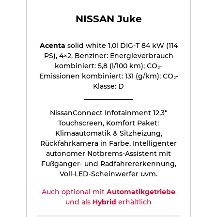
NISSAN Juke
Acenta
solid white 1,0l DIG-T 84 kW (114
PS), 4×2, Benziner: Energieverbrauch
kombiniert: 5,8 (l/100 km); CO₂-
Emissionen kombiniert: 131 (g/km); CO₂-
Klasse: D
NissanConnect Infotainment 12,3“
Touchscreen, Komfort Paket:
Klimaautomatik & Sitzheizung,
Rückfahrkamera in Farbe, Intelligenter
autonomer Notbrems-Assistent mit
Fußgänger- und Radfahrererkennung,
Voll-LED-Scheinwerfer uvm.
Auch optional mit
Automatikgetriebe
und als
Hybrid
erhältlich