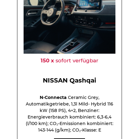
150 x
sofort verfügbar
NISSAN Qashqai
N-Connecta
Ceramic Grey,
Automatikgetriebe, 1,3l Mild- Hybrid 116
kW (158 PS), 4×2, Benziner:
Energieverbrauch kombiniert: 6,3-6,4
(l/100 km); CO₂-Emissionen kombiniert:
143-144 (g/km); CO₂-Klasse: E