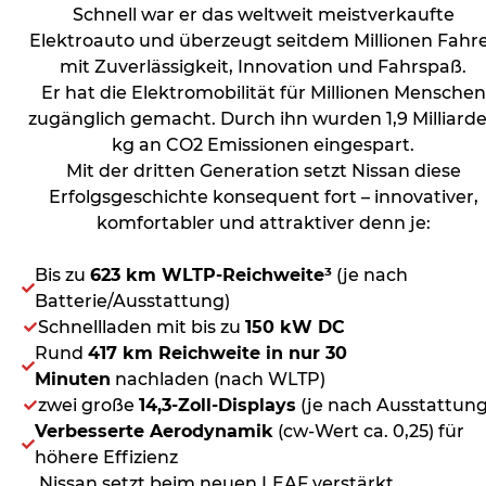
Schnell war er das weltweit meistverkaufte
Elektroauto und überzeugt seitdem Millionen Fahr
mit Zuverlässigkeit, Innovation und Fahrspaß.
Er hat die Elektromobilität für Millionen Menschen
zugänglich gemacht. Durch ihn wurden 1,9 Milliard
kg an CO2 Emissionen eingespart.
Mit der dritten Generation setzt Nissan diese
Erfolgsgeschichte konsequent fort – innovativer,
komfortabler und attraktiver denn je:
Bis zu
623 km WLTP-Reichweite³
(je nach
Batterie/Ausstattung)
Schnellladen mit bis zu
150 kW DC
Rund
417 km Reichweite in nur 30
Minuten
nachladen (nach WLTP)
zwei große
14,3-Zoll-Displays
(je nach Ausstattung
Verbesserte Aerodynamik
(cw-Wert ca. 0,25) für
höhere Effizienz
Nissan setzt beim neuen LEAF verstärkt